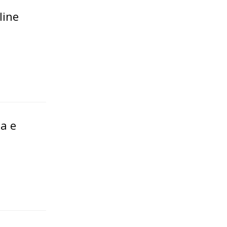
line
a e