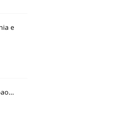
nia e
ao...