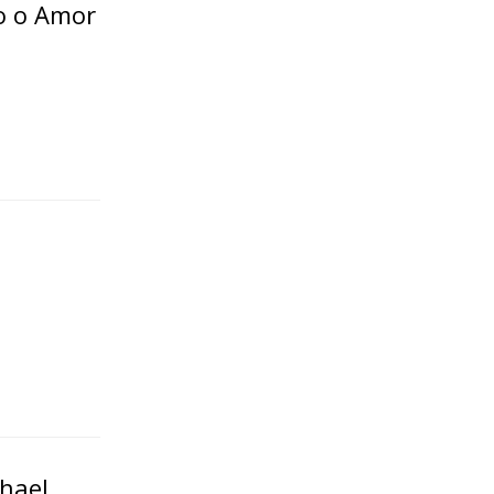
o o Amor
hael