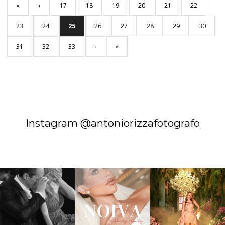
«
‹
17
18
19
20
21
22
23
24
25
26
27
28
29
30
31
32
33
›
»
Instagram @antoniorizzafotografo