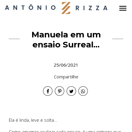
menu
Manuela em um
ensaio Surreal...
25/06/2021
Compartilhe
Ela é linda, leve e solta...
Como amamos realizar cada ensaio, é uma entrega que