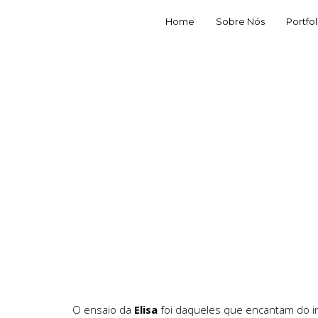
Home
Sobre Nós
Portfol
O ensaio da
Elisa
foi daqueles que encantam do iní